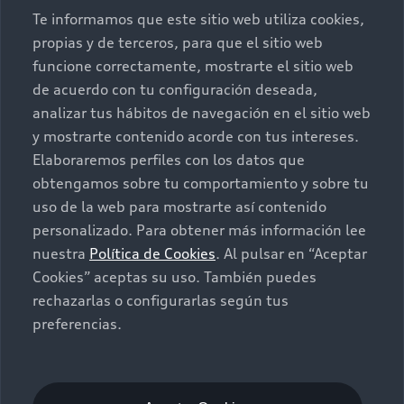
Conócenos
Te informamos que este sitio web utiliza cookies,
propias y de terceros, para que el sitio web
Postventa
Nuestras Promociones
funcione correctamente, mostrarte el sitio web
de acuerdo con tu configuración deseada,
Autos Nuevos
Audi Aftersales
analizar tus hábitos de navegación en el sitio web
y mostrarte contenido acorde con tus intereses.
Seminuevos
Quiero un Audi nuevo
Elaboraremos perfiles con los datos que
obtengamos sobre tu comportamiento y sobre tu
Contacto
uso de la web para mostrarte así contenido
Audi Certified :plus
personalizado. Para obtener más información lee
nuestra
Política de Cookies
. Al pulsar en “Aceptar
Contáctanos
Cookies” aceptas su uso. También puedes
Citas de servicio
rechazarlas o configurarlas según tus
preferencias.
Información de vehículo nuevo
©2025 Audi de México división de Volkswagen de
México S.A. de C.V. Todos los derechos reservados.