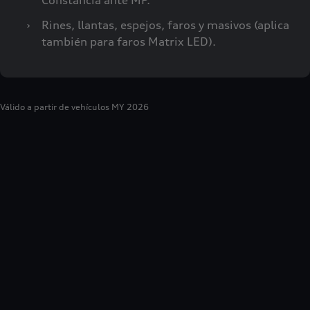
Constancia ante MP.
›
Rines, llantas, espejos, faros y masivos (aplica
también para faros Matrix LED).
Válido a partir de vehículos MY 2026