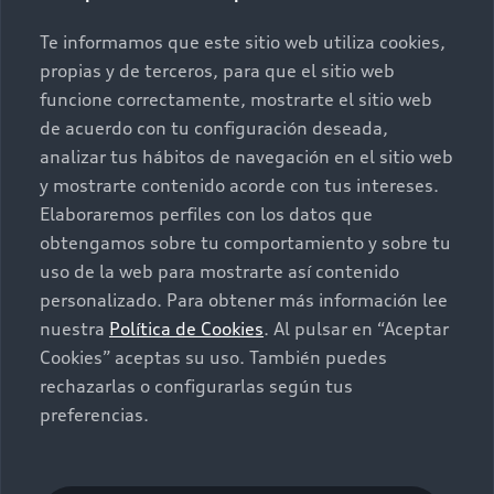
Promociones
Conócenos
Te informamos que este sitio web utiliza cookies,
propias y de terceros, para que el sitio web
Postventa
Nuestras Promociones
funcione correctamente, mostrarte el sitio web
de acuerdo con tu configuración deseada,
Autos Nuevos
Audi Aftersales
analizar tus hábitos de navegación en el sitio web
y mostrarte contenido acorde con tus intereses.
Seminuevos
Quiero un Audi nuevo
Elaboraremos perfiles con los datos que
obtengamos sobre tu comportamiento y sobre tu
Contacto
uso de la web para mostrarte así contenido
Audi Certified :plus
personalizado. Para obtener más información lee
nuestra
Política de Cookies
. Al pulsar en “Aceptar
Contáctanos
Cookies” aceptas su uso. También puedes
Citas de servicio
rechazarlas o configurarlas según tus
preferencias.
Información de vehículo nuevo
©2025 Audi de México división de Volkswagen de
México S.A. de C.V. Todos los derechos reservados.