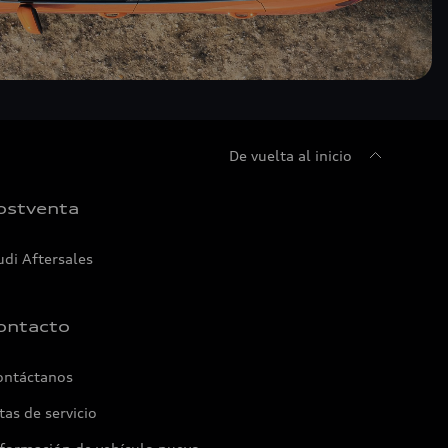
De vuelta al inicio
ostventa
udi Aftersales
ontacto
ontáctanos
tas de servicio