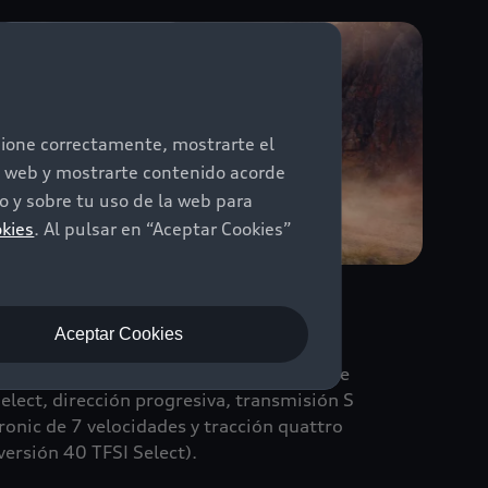
ncione correctamente, mostrarte el
io web y mostrarte contenido acorde
 y sobre tu uso de la web para
okies
. Al pulsar en “Aceptar Cookies”
Dinámica de conducción
Aceptar Cookies
l carácter SUV del Audi Q3 destaca con
special claridad. Equipado con Audi Drive
elect, dirección progresiva, transmisión S
ronic de 7 velocidades y tracción quattro
versión 40 TFSI Select).