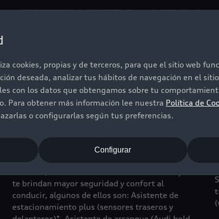
d
iza cookies, propias y de terceros, para que el sitio web fu
ación deseada, analizar tus hábitos de navegación en el sit
iles con los datos que obtengamos sobre tu comportamiento
do. Para obtener más información lee nuestra
Política de Co
zarlas o configurarlas según tus preferencias.
Sistemas de apoyo al
Configurar
conductor
E
e
El Audi Q3 cuenta con diferentes sistemas que
S
te brindan mayor seguridad y confort al
t
conducir, algunos de ellos son: Asistente de
(
estacionamiento plus (sensores traseros y
delanteros)*, Asistente de arranque (Audi hold