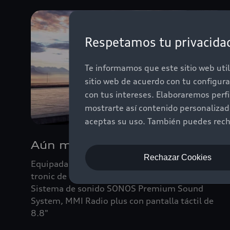
Respetamos tu privacida
Te informamos que este sitio web util
sitio web de acuerdo con tu configur
con tus intereses. Elaboraremos perf
mostrarte así contenido personaliza
aceptas su uso. También puedes recha
Aún más deportivo
Rechazar Cookies
Equipada con tracción quattro, transmisión S
tronic de 7 velocidades, Audi Drive Select,
Sistema de sonido SONOS Premium Sound
System, MMI Radio plus con pantalla táctil de
8.8"